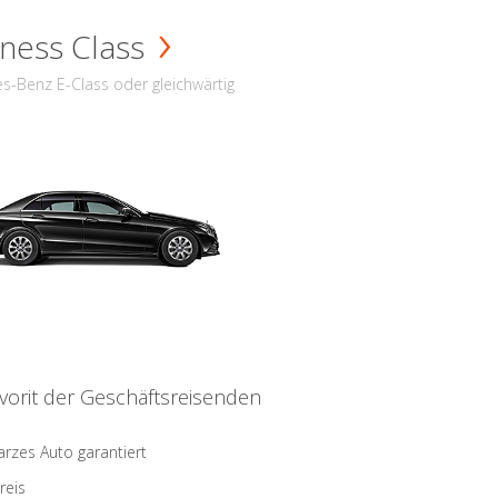
ness Class
s-Benz E-Class oder gleichwärtig
vorit der Geschäftsreisenden
rzes Auto garantiert
reis