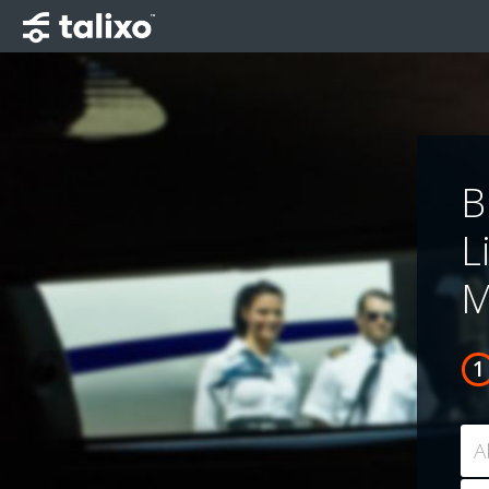
B
L
M
A