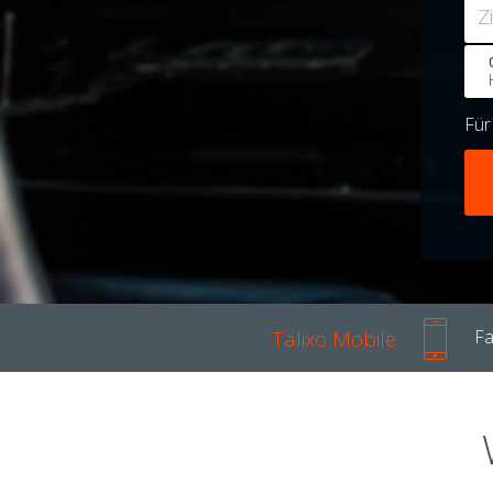
Z
Fü
Talixo Mobile
Fa