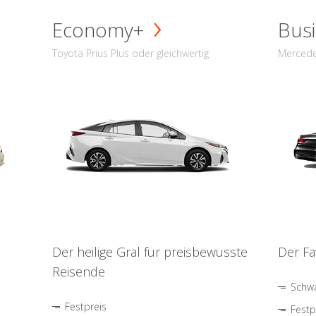
Economy+
Busi
Toyota Prius Plus oder gleichwertig
Mercede
Der heilige Gral für preisbewusste
Der Fa
Reisende
Schwa
Festpreis
Festp