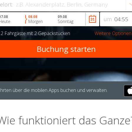
ielort:
07.08
08.08
09.08
um
Heute
Morgen
Sonntag
r
2 Fahrgäste
mit
2 Gepäckstücken
Weitere Optionen
hrten über die mobilen Apps buchen und verwalten.
Wie funktioniert das Ganze