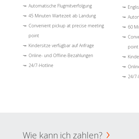
Automatische Flugmitverfolgung
Engli
45 Minuten Wartezeit ab Landung
Autom
Convenient pickup at precise meeting
60 Mi
point
Conve
Kindersitze verfügbar auf Anfrage
point
Online- und Offline-Bezahlungen
Kinde
24/7-Hotline
Onlin
24/7-
Wie kann ich zahlen?