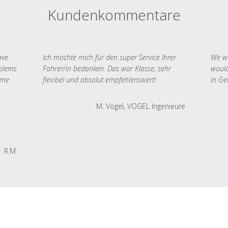
Kundenkommentare
ave
Ich möchte mich für den super Service Ihrer
We we
oblems
Fahrer/in bedanken. Das war Klasse, sehr
would
 me
flexibel und absolut empfehlenswert!
in Ge
M. Vogel, VOGEL Ingenieure
R.M.