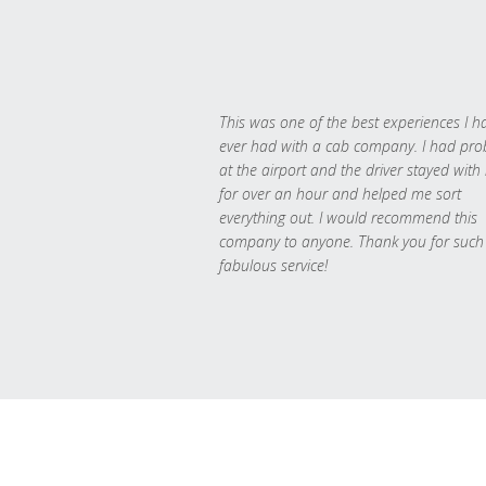
This was one of the best experiences I h
ever had with a cab company. I had pr
at the airport and the driver stayed with
for over an hour and helped me sort
everything out. I would recommend this
company to anyone. Thank you for such
fabulous service!