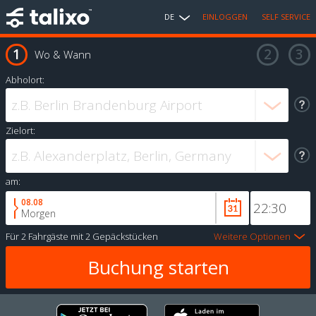
DE
EINLOGGEN
SELF SERVICE
Wo & Wann
Abholort:
Zielort:
am:
08.08
Morgen
Für
2 Fahrgäste
mit
2 Gepäckstücken
Weitere Optionen