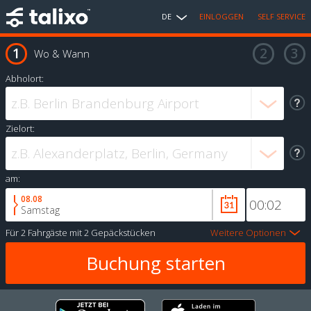
DE
EINLOGGEN
SELF SERVICE
Wo & Wann
Abholort:
Zielort:
am:
08.08
Samstag
Für
2 Fahrgäste
mit
2 Gepäckstücken
Weitere Optionen