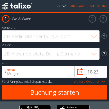
DE
EINLOGGEN
SELF SERVICE
Wo & Wann
Abholort:
Zielort:
am:
09.08
Morgen
Für
2 Fahrgäste
mit
2 Gepäckstücken
Weitere Optionen