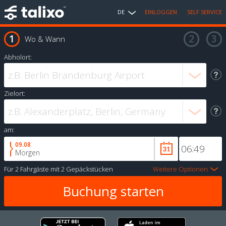
DE
EINLOGGEN
SELF SERVICE
Wo & Wann
Abholort:
Zielort:
am:
09.08
Morgen
Für
2 Fahrgäste
mit
2 Gepäckstücken
Weitere Optionen