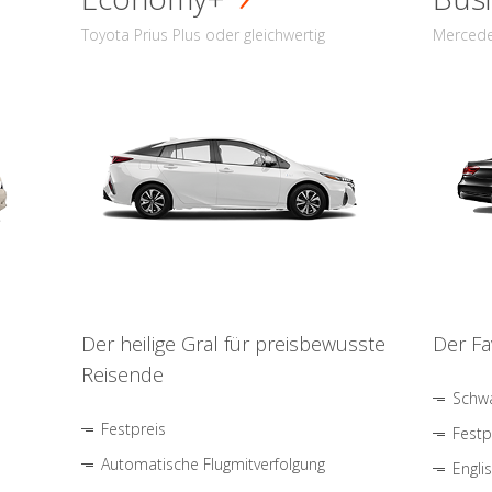
Toyota Prius Plus oder gleichwertig
Mercede
Der heilige Gral für preisbewusste
Der Fa
Reisende
Schwa
Festpreis
Festp
Automatische Flugmitverfolgung
Engli