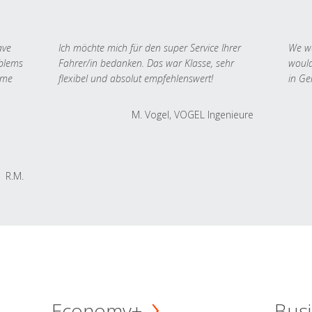
ave
Ich möchte mich für den super Service Ihrer
We we
oblems
Fahrer/in bedanken. Das war Klasse, sehr
would
 me
flexibel und absolut empfehlenswert!
in Ge
M. Vogel, VOGEL Ingenieure
R.M.
Economy+
Busi