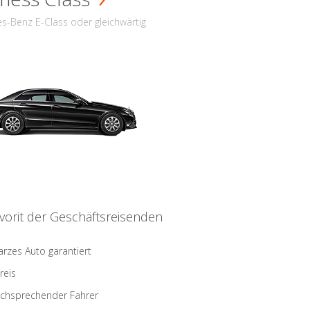
s-Benz E-Class oder gleichwärtig
vorit der Geschäftsreisenden
rzes Auto garantiert
reis
schsprechender Fahrer