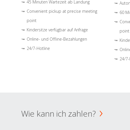
45 Minuten Wartezeit ab Landung
Autom
Convenient pickup at precise meeting
60 Mi
point
Conve
Kindersitze verfügbar auf Anfrage
point
Online- und Offline-Bezahlungen
Kinde
24/7-Hotline
Onlin
24/7-
Wie kann ich zahlen?