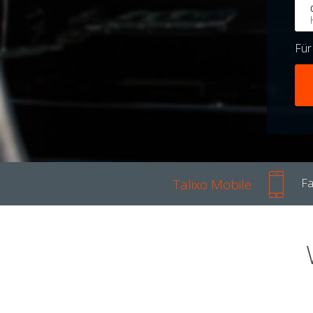
Fü
Talixo Mobile
Fa