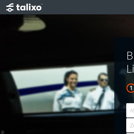
B
L
A
Z