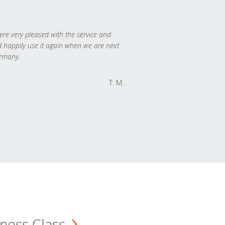
re very pleased with the service and
 happily use it again when we are next
rmany.
T. M.
ness Class