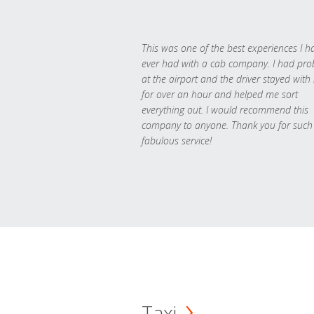
This was one of the best experiences I h
ever had with a cab company. I had pr
at the airport and the driver stayed with
for over an hour and helped me sort
everything out. I would recommend this
company to anyone. Thank you for such
fabulous service!
Taxi