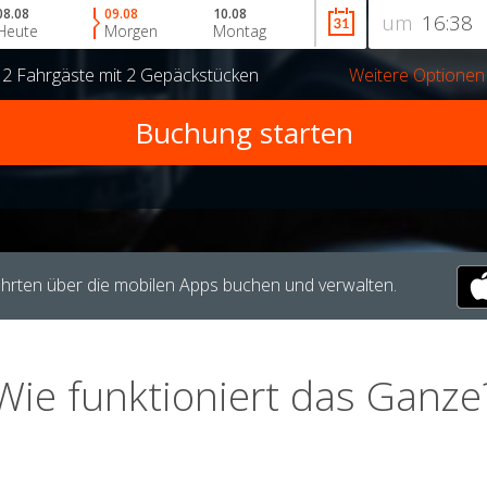
08.08
09.08
10.08
um
Heute
Morgen
Montag
r
2 Fahrgäste
mit
2 Gepäckstücken
Weitere Optionen
hrten über die mobilen Apps buchen und verwalten.
Wie funktioniert das Ganze