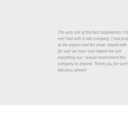
This was one of the best experiences I h
ever had with a cab company. I had pr
at the airport and the driver stayed with
for over an hour and helped me sort
everything out. I would recommend this
company to anyone. Thank you for such
fabulous service!