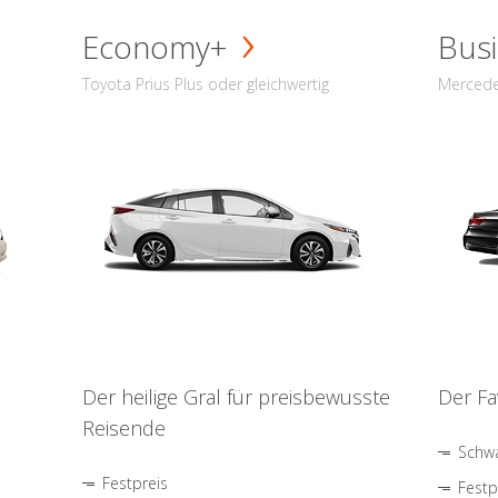
Economy+
Busi
Toyota Prius Plus oder gleichwertig
Mercede
Der heilige Gral für preisbewusste
Der Fa
Reisende
Schwa
Festpreis
Festp