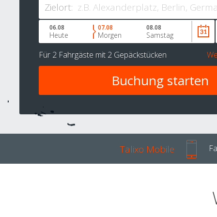
Zielort:
06.08
07.08
08.08
Heute
Morgen
Samstag
Für
2 Fahrgäste
mit
2 Gepäckstücken
We
Talixo Mobile
Fa