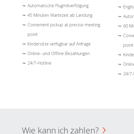
Automatische Flugmitverfolgung
Engli
45 Minuten Wartezeit ab Landung
Autom
Convenient pickup at precise meeting
60 Mi
point
Conve
Kindersitze verfügbar auf Anfrage
point
Online- und Offline-Bezahlungen
Kinde
24/7-Hotline
Onlin
24/7-
Wie kann ich zahlen?