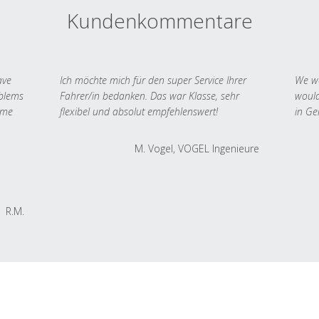
Kundenkommentare
ave
Ich möchte mich für den super Service Ihrer
We we
oblems
Fahrer/in bedanken. Das war Klasse, sehr
would
 me
flexibel und absolut empfehlenswert!
in Ge
M. Vogel, VOGEL Ingenieure
R.M.