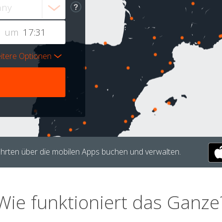
um
itere Optionen
hrten über die mobilen Apps buchen und verwalten.
Wie funktioniert das Ganze