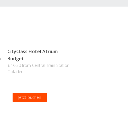
CityClass Hotel Atrium
n
Budget
€ 16.30 from Central Train Station
Opladen
Jetzt buchen