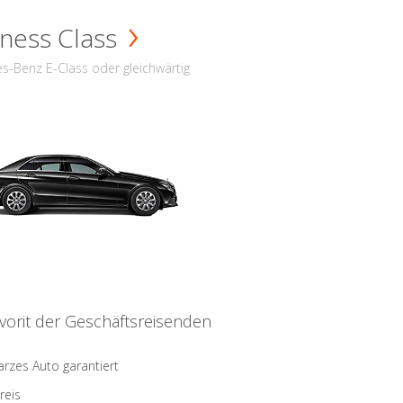
ness Class
s-Benz E-Class oder gleichwärtig
vorit der Geschäftsreisenden
rzes Auto garantiert
reis