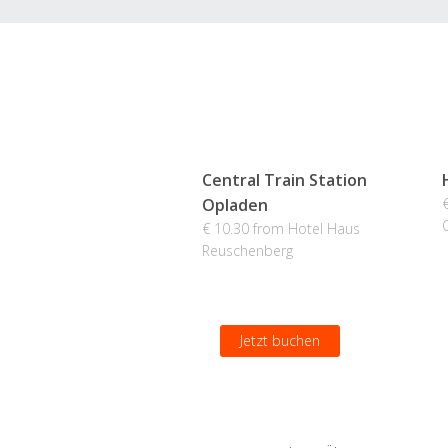
Central Train Station
Opladen
€ 10.30 from Hotel Haus
Reuschenberg
Jetzt buchen