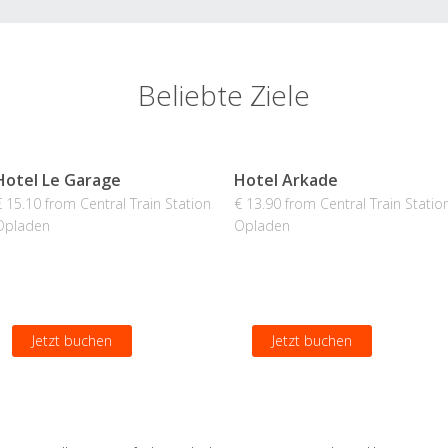
Beliebte Ziele
Hotel Le Garage
Hotel Arkade
€ 15.10 from Central Train Station
€ 13.90 from Central Train Statio
Opladen
Opladen
Jetzt buchen
Jetzt buchen