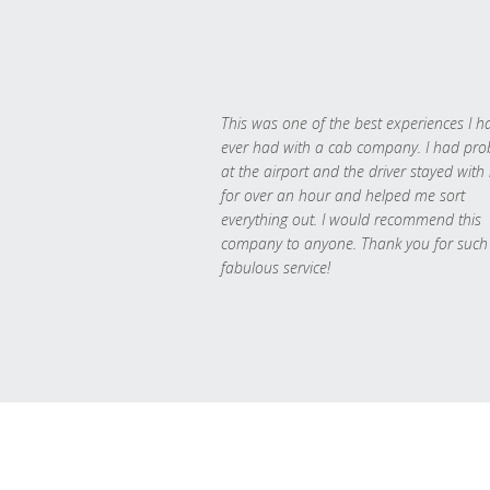
This was one of the best experiences I h
ever had with a cab company. I had pr
at the airport and the driver stayed with
for over an hour and helped me sort
everything out. I would recommend this
company to anyone. Thank you for such
fabulous service!