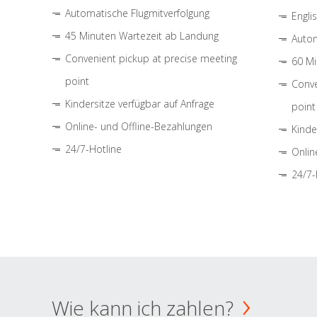
Automatische Flugmitverfolgung
Engli
45 Minuten Wartezeit ab Landung
Autom
Convenient pickup at precise meeting
60 Mi
point
Conve
Kindersitze verfügbar auf Anfrage
point
Online- und Offline-Bezahlungen
Kinde
24/7-Hotline
Onlin
24/7-
Wie kann ich zahlen?