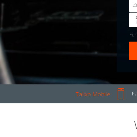
Z
Fü
Talixo Mobile
Fa