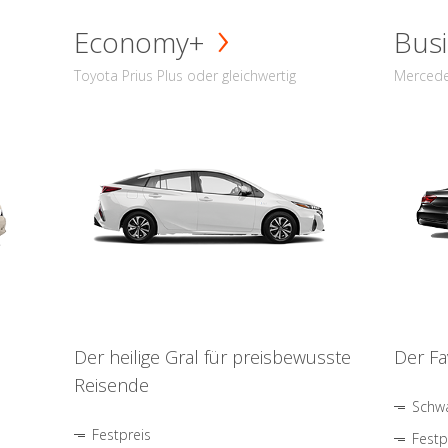
Economy+
Busi
Toyota Prius Plus oder gleichwertig
Mercede
Der heilige Gral für preisbewusste
Der Fa
Reisende
Schwa
Festpreis
Festp