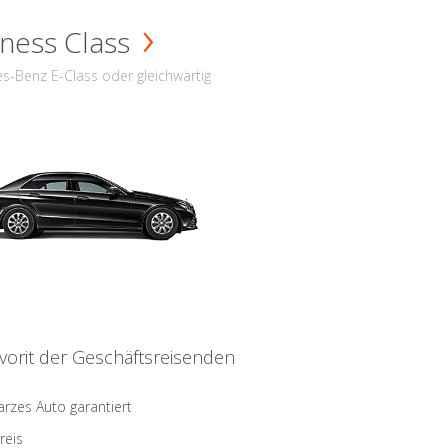
ness Class
s-Benz E-Class oder gleichwärtig
vorit der Geschäftsreisenden
rzes Auto garantiert
reis