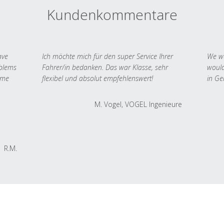
Kundenkommentare
ave
Ich möchte mich für den super Service Ihrer
We we
oblems
Fahrer/in bedanken. Das war Klasse, sehr
would
 me
flexibel und absolut empfehlenswert!
in Ge
M. Vogel, VOGEL Ingenieure
R.M.