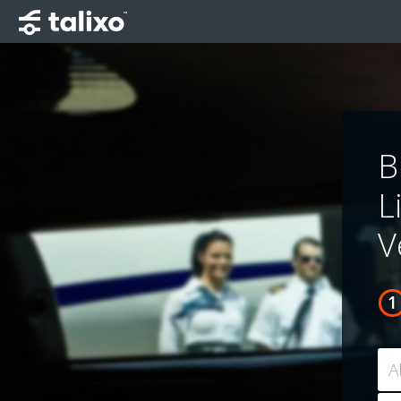
B
L
V
A