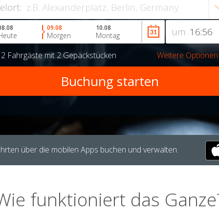
ielort:
08.08
09.08
10.08
um
Heute
Morgen
Montag
r
2 Fahrgäste
mit
2 Gepäckstücken
Weitere Optionen
hrten über die mobilen Apps buchen und verwalten.
Wie funktioniert das Ganze