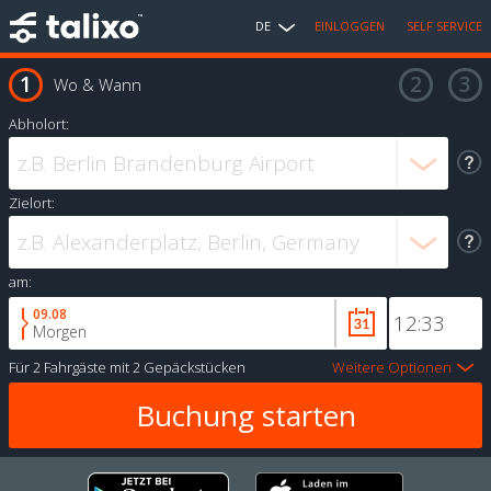
DE
EINLOGGEN
SELF SERVICE
Wo & Wann
Abholort:
Zielort:
am:
09.08
Morgen
Für
2 Fahrgäste
mit
2 Gepäckstücken
Weitere Optionen