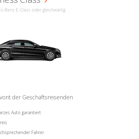
s-Benz E-Class oder gleichwärtig
vorit der Geschäftsreisenden
rzes Auto garantiert
reis
schsprechender Fahrer