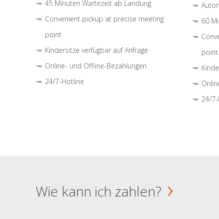
45 Minuten Wartezeit ab Landung
Autom
Convenient pickup at precise meeting
60 Mi
point
Conve
Kindersitze verfügbar auf Anfrage
point
Online- und Offline-Bezahlungen
Kinde
24/7-Hotline
Onlin
24/7-
Wie kann ich zahlen?