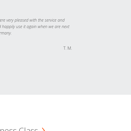
re very pleased with the service and
 happily use it again when we are next
rmany.
T. M.
ness Class