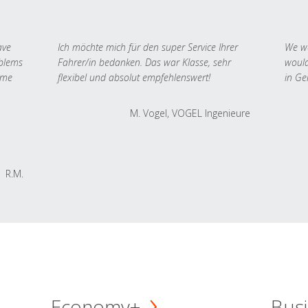
ave
Ich möchte mich für den super Service Ihrer
We we
oblems
Fahrer/in bedanken. Das war Klasse, sehr
would
 me
flexibel und absolut empfehlenswert!
in Ge
M. Vogel, VOGEL Ingenieure
R.M.
Economy+
Busi