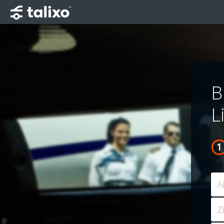
B
L
A
Z