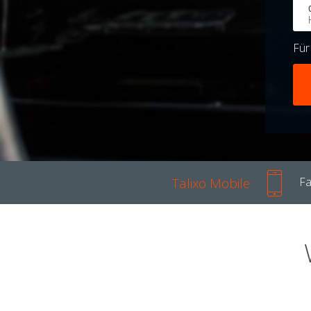
Fü
Talixo Mobile
Fa