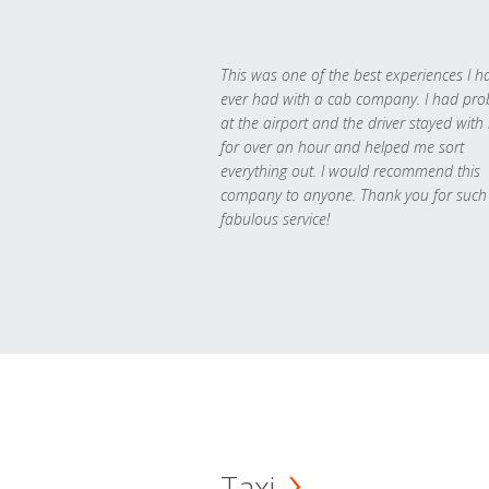
This was one of the best experiences I h
ever had with a cab company. I had pr
at the airport and the driver stayed with
for over an hour and helped me sort
everything out. I would recommend this
company to anyone. Thank you for such
fabulous service!
Taxi