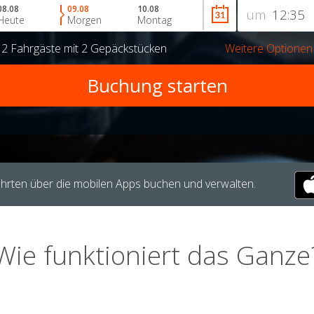
08.08
09.08
10.08
um
Heute
Morgen
Montag
r
2 Fahrgäste
mit
2 Gepäckstücken
Weitere Optionen
hrten über die mobilen Apps buchen und verwalten.
Wie funktioniert das Ganze