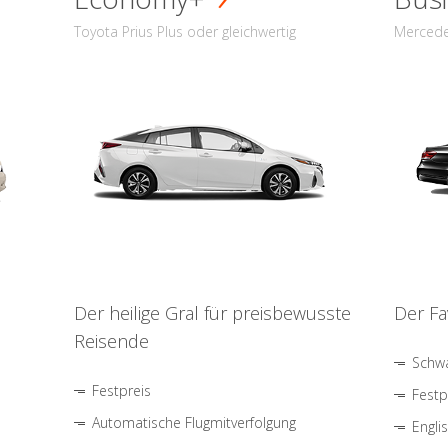
Toyota Prius Plus oder gleichwertig
Mercede
Der heilige Gral für preisbewusste
Der Fa
Reisende
Schwa
Festpreis
Festp
Automatische Flugmitverfolgung
Engli