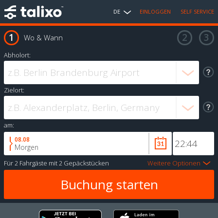
DE
EINLOGGEN
SELF SERVICE
Wo & Wann
Abholort:
Zielort:
am:
08.08
Morgen
Für
2 Fahrgäste
mit
2 Gepäckstücken
Weitere Optionen