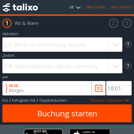
DE
EINLOGGEN
SELF SERVICE
Wo & Wann
Abholort:
Zielort:
am:
08.08
Morgen
Für
2 Fahrgäste
mit
2 Gepäckstücken
Weitere Optionen