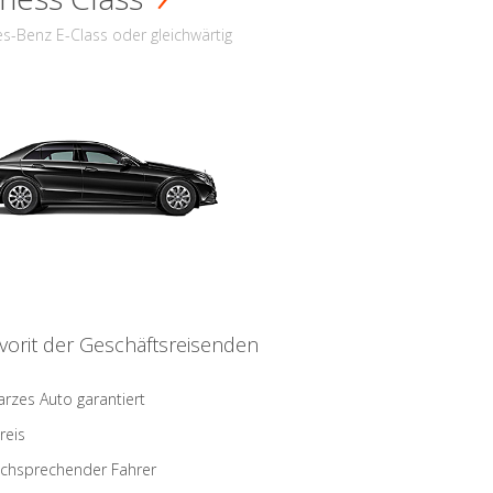
s-Benz E-Class oder gleichwärtig
vorit der Geschäftsreisenden
rzes Auto garantiert
reis
schsprechender Fahrer