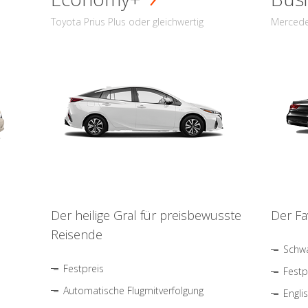
Toyota Prius Plus oder gleichwertig
Mercede
Der heilige Gral für preisbewusste
Der Fa
Reisende
Schwa
Festpreis
Festp
Automatische Flugmitverfolgung
Engli