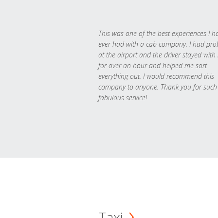
This was one of the best experiences I h
ever had with a cab company. I had pr
at the airport and the driver stayed with
for over an hour and helped me sort
everything out. I would recommend this
company to anyone. Thank you for such
fabulous service!
Taxi