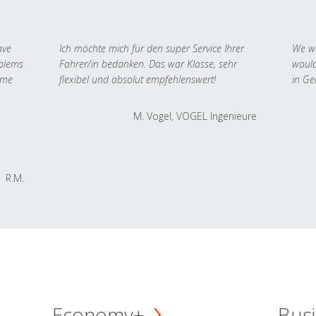
ave
Ich möchte mich für den super Service Ihrer
We we
oblems
Fahrer/in bedanken. Das war Klasse, sehr
would
 me
flexibel und absolut empfehlenswert!
in Ge
M. Vogel, VOGEL Ingenieure
R.M.
Economy+
Busi