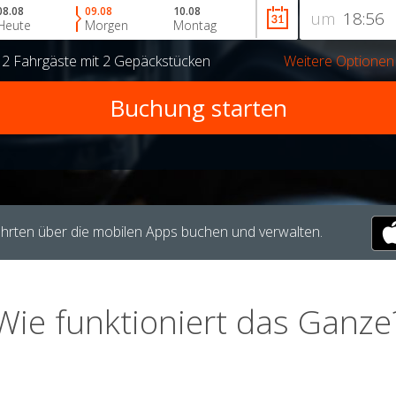
08.08
09.08
10.08
um
Heute
Morgen
Montag
r
2 Fahrgäste
mit
2 Gepäckstücken
Weitere Optionen
hrten über die mobilen Apps buchen und verwalten.
Wie funktioniert das Ganze