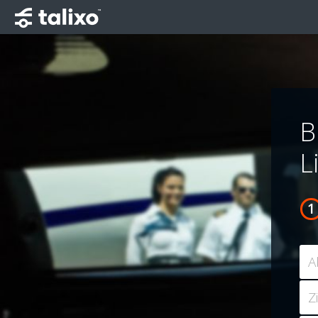
B
L
A
Z