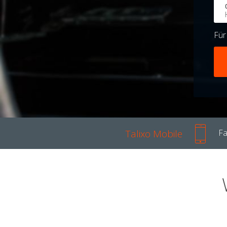
Fü
Talixo Mobile
Fa