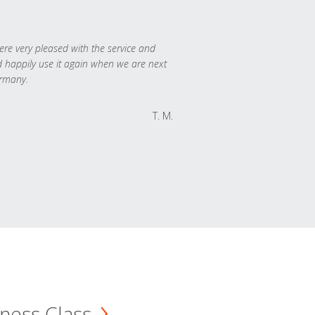
re very pleased with the service and
 happily use it again when we are next
rmany.
T. M.
ness Class