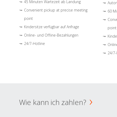
45 Minuten Wartezeit ab Landung
Autom
Convenient pickup at precise meeting
60 Mi
point
Conve
Kindersitze verfügbar auf Anfrage
point
Online- und Offline-Bezahlungen
Kinde
24/7-Hotline
Onlin
24/7-
Wie kann ich zahlen?