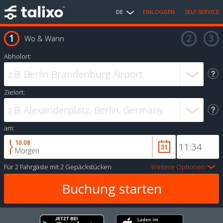
DE
EINLOGGEN
SELF SERVICE
Wo & Wann
Abholort:
Zielort:
am:
10.08
Morgen
Für
2 Fahrgäste
mit
2 Gepäckstücken
Weitere Optionen