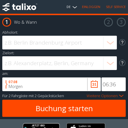
DE
EINLOGGEN
SELF SERVICE
Wo & Wann
Abholort:
Zielort:
am:
07.08
Morgen
Für
2 Fahrgäste
mit
2 Gepäckstücken
Weitere Optionen