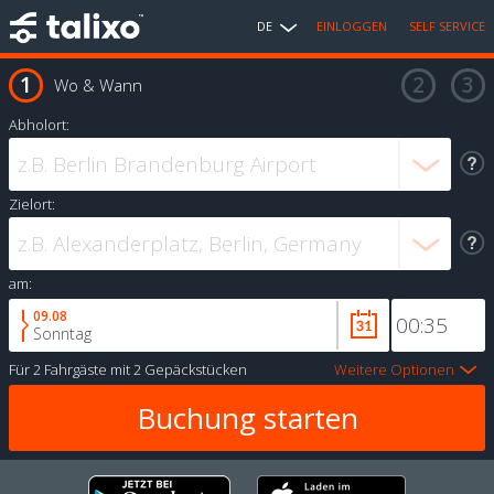
DE
EINLOGGEN
SELF SERVICE
Wo & Wann
Abholort:
Zielort:
am:
09.08
Sonntag
Für
2 Fahrgäste
mit
2 Gepäckstücken
Weitere Optionen