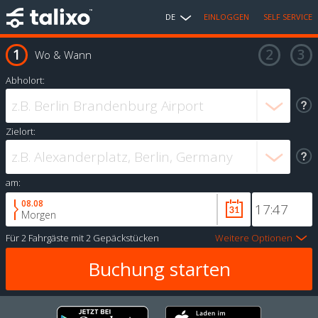
DE
EINLOGGEN
SELF SERVICE
Wo & Wann
Abholort:
Zielort:
am:
08.08
Morgen
Für
2 Fahrgäste
mit
2 Gepäckstücken
Weitere Optionen