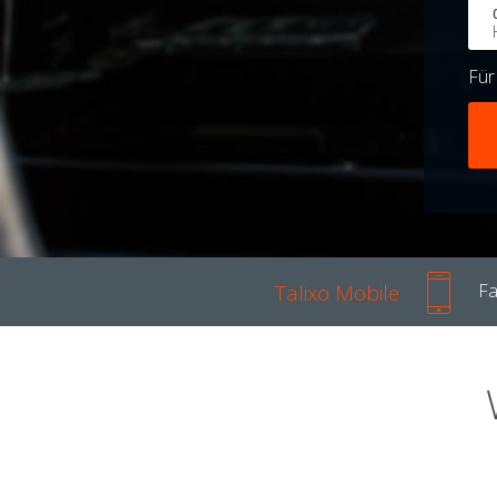
Fü
Talixo Mobile
Fa