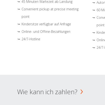
45 Minuten Wartezeit ab Landung
Autom
Convenient pickup at precise meeting
60 Mi
point
Conve
Kindersitze verfügbar auf Anfrage
point
Online- und Offline-Bezahlungen
Kinde
24/7-Hotline
Onlin
24/7-
Wie kann ich zahlen?