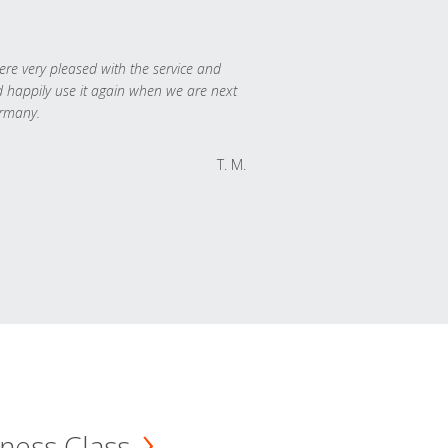
re very pleased with the service and
 happily use it again when we are next
rmany.
T. M.
ness Class