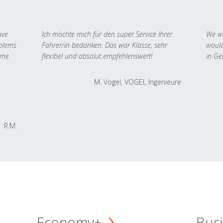
ave
Ich möchte mich für den super Service Ihrer
We we
oblems
Fahrer/in bedanken. Das war Klasse, sehr
would
 me
flexibel und absolut empfehlenswert!
in Ge
M. Vogel, VOGEL Ingenieure
R.M.
Economy+
Busi