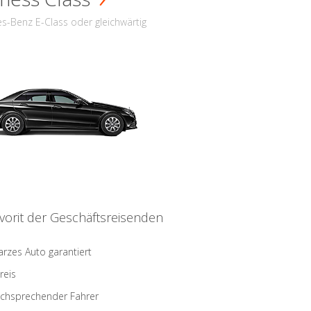
s-Benz E-Class oder gleichwärtig
vorit der Geschäftsreisenden
rzes Auto garantiert
reis
schsprechender Fahrer