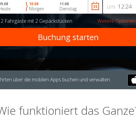
09.08
10.08
11.08
um
Heute
Morgen
Dienstag
r
2 Fahrgäste
mit
2 Gepäckstücken
Weitere Optionen
hrten über die mobilen Apps buchen und verwalten.
Wie funktioniert das Ganze