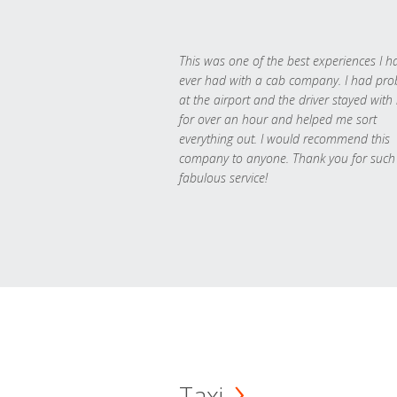
This was one of the best experiences I h
ever had with a cab company. I had pr
at the airport and the driver stayed with
for over an hour and helped me sort
everything out. I would recommend this
company to anyone. Thank you for such
fabulous service!
Taxi