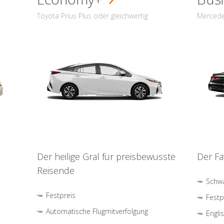
Toyota Prius Plus oder gleichwertig
Mercede
Der heilige Gral für preisbewusste
Der Fa
Reisende
Schwa
Festpreis
Festp
Automatische Flugmitverfolgung
Engli