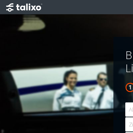
B
L
A
Z