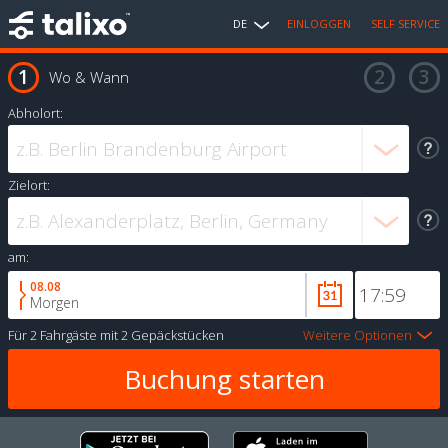
DE
EINLOGGEN
SELF SERVICE
Wo & Wann
Abholort:
Zielort:
am:
08.08
Morgen
Für
2 Fahrgäste
mit
2 Gepäckstücken
Weitere Optionen