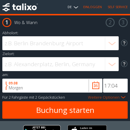
DE
EINLOGGEN
SELF SERVICE
Wo & Wann
Abholort:
Zielort:
am:
09.08
Morgen
Für
2 Fahrgäste
mit
2 Gepäckstücken
Weitere Optionen