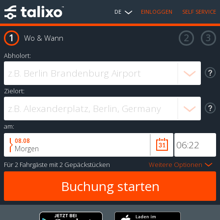
DE
EINLOGGEN
SELF SERVICE
Wo & Wann
Abholort:
Zielort:
am:
08.08
Morgen
Für
2 Fahrgäste
mit
2 Gepäckstücken
Weitere Optionen