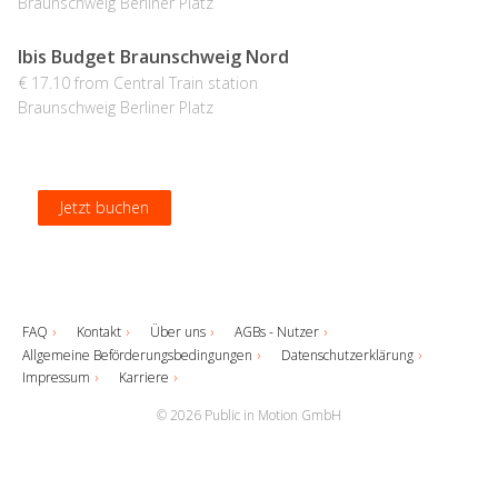
Braunschweig Berliner Platz
Ibis Budget Braunschweig Nord
€ 17.10 from Central Train station
Braunschweig Berliner Platz
Jetzt buchen
Jetzt buchen
Jetzt buchen
Jetzt buchen
FAQ
Kontakt
Über uns
AGBs - Nutzer
Allgemeine Beförderungsbedingungen
Datenschutzerklärung
Impressum
Karriere
© 2026 Public in Motion GmbH