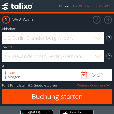
DE
EINLOGGEN
SELF SERVICE
Wo & Wann
Abholort:
Zielort:
am:
07.08
Morgen
Für
2 Fahrgäste
mit
2 Gepäckstücken
Weitere Optionen