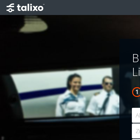
B
L
A
Z