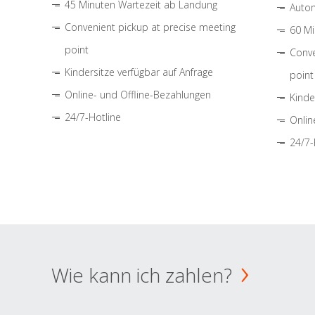
45 Minuten Wartezeit ab Landung
Autom
Convenient pickup at precise meeting
60 Mi
point
Conve
Kindersitze verfügbar auf Anfrage
point
Online- und Offline-Bezahlungen
Kinde
24/7-Hotline
Onlin
24/7-
Wie kann ich zahlen?