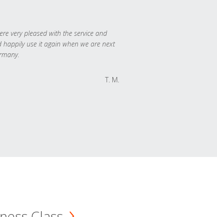
re very pleased with the service and
 happily use it again when we are next
rmany.
T. M.
ness Class