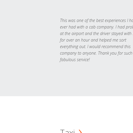
This was one of the best experiences I h
ever had with a cab company. I had pr
at the airport and the driver stayed with
for over an hour and helped me sort
everything out. I would recommend this
company to anyone. Thank you for such
fabulous service!
Taxi