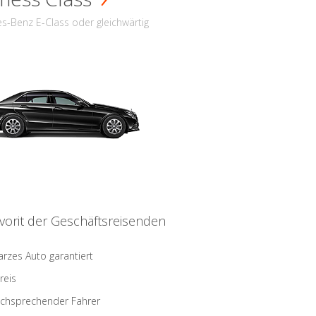
s-Benz E-Class oder gleichwärtig
vorit der Geschäftsreisenden
rzes Auto garantiert
reis
schsprechender Fahrer