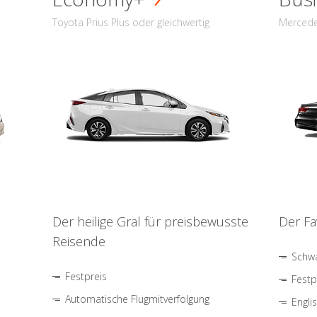
Toyota Prius Plus oder gleichwertig
Mercede
Der heilige Gral für preisbewusste
Der Fa
Reisende
Schwa
Festpreis
Festp
Automatische Flugmitverfolgung
Engli