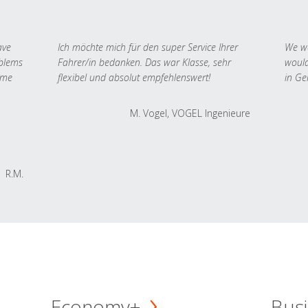
ave
Ich möchte mich für den super Service Ihrer
We we
oblems
Fahrer/in bedanken. Das war Klasse, sehr
would
 me
flexibel und absolut empfehlenswert!
in Ge
M. Vogel, VOGEL Ingenieure
R.M.
Economy+
Busi