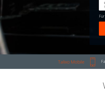
Fü
Talixo Mobile
Fa