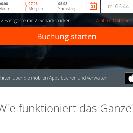
06.08
07.08
08.08
um
Heute
Morgen
Samstag
r
2 Fahrgäste
mit
2 Gepäckstücken
Weitere Optionen
hrten über die mobilen Apps buchen und verwalten.
Wie funktioniert das Ganze