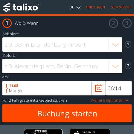
DE
EINLOGGEN
SELF SERVICE
Wo & Wann
Abholort:
Zielort:
am:
11.08
Morgen
Für
2 Fahrgäste
mit
2 Gepäckstücken
Weitere Optionen