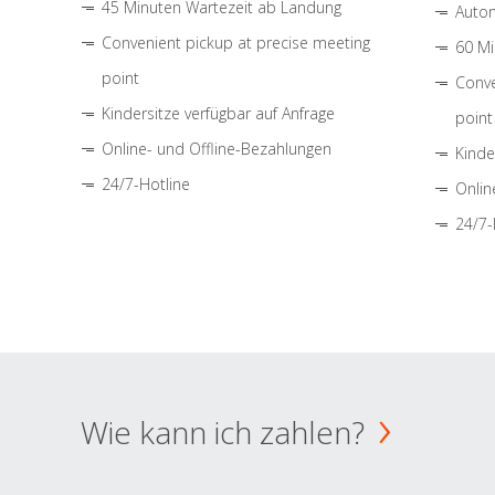
45 Minuten Wartezeit ab Landung
Autom
Convenient pickup at precise meeting
60 Mi
point
Conve
Kindersitze verfügbar auf Anfrage
point
Online- und Offline-Bezahlungen
Kinde
24/7-Hotline
Onlin
24/7-
Wie kann ich zahlen?