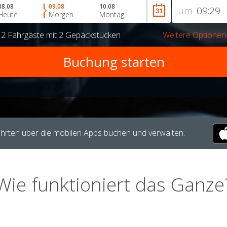
08.08
09.08
10.08
um
Heute
Morgen
Montag
r
2 Fahrgäste
mit
2 Gepäckstücken
Weitere Optionen
hrten über die mobilen Apps buchen und verwalten.
Wie funktioniert das Ganze