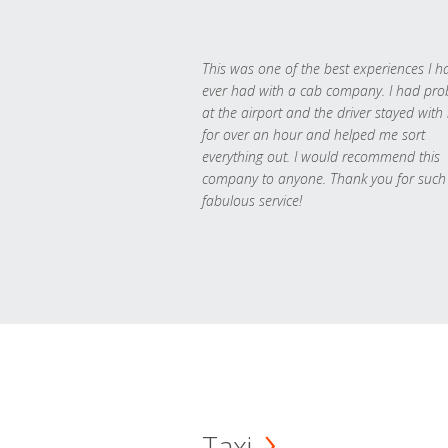
This was one of the best experiences I h
ever had with a cab company. I had pr
at the airport and the driver stayed with
for over an hour and helped me sort
everything out. I would recommend this
company to anyone. Thank you for such
fabulous service!
Taxi