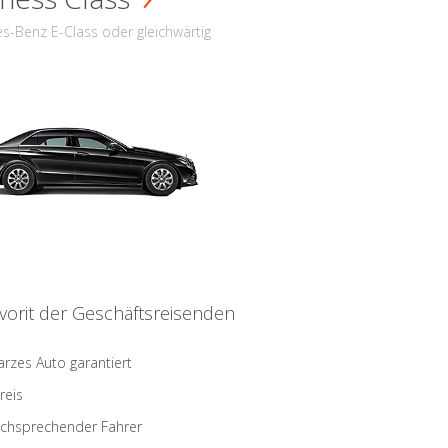
s-Benz E-Class oder gleichwärtig
vorit der Geschäftsreisenden
rzes Auto garantiert
reis
schsprechender Fahrer