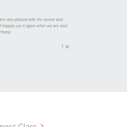
re very pleased with the service and
 happily use it again when we are next
rmany.
T. M.
ness Class