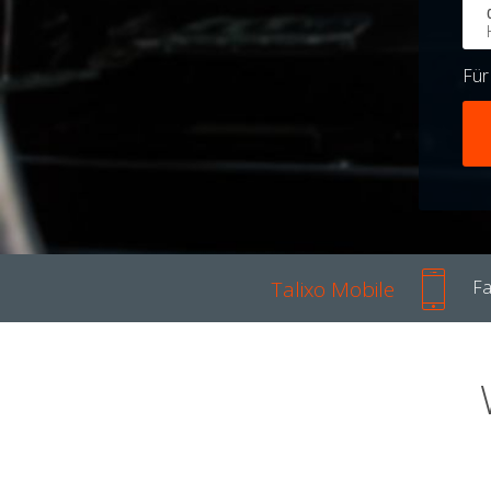
Fü
Talixo Mobile
Fa