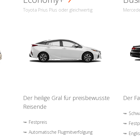
Toyota Prius Plus oder gleichwertig
Mercede
Der heilige Gral für preisbewusste
Der Fa
Reisende
Schwa
Festpreis
Festp
Automatische Flugmitverfolgung
Engli