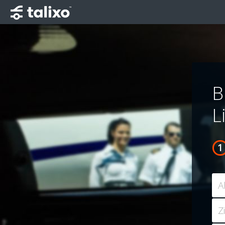
B
L
A
Z