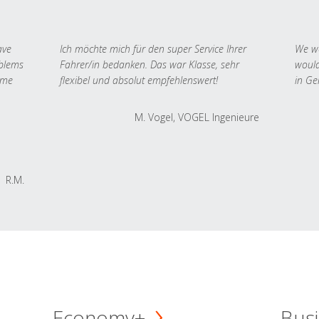
ave
Ich möchte mich für den super Service Ihrer
We we
oblems
Fahrer/in bedanken. Das war Klasse, sehr
would
 me
flexibel und absolut empfehlenswert!
in Ge
M. Vogel, VOGEL Ingenieure
R.M.
Economy+
Busi