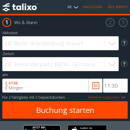
DE
EINLOGGEN
SELF SERVICE
Wo & Wann
Abholort:
Zielort:
am:
07.08
Morgen
Für
2 Fahrgäste
mit
2 Gepäckstücken
Weitere Optionen