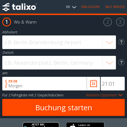
DE
EINLOGGEN
SELF SERVICE
Wo & Wann
Abholort:
Zielort:
am:
09.08
Morgen
Für
2 Fahrgäste
mit
2 Gepäckstücken
Weitere Optionen