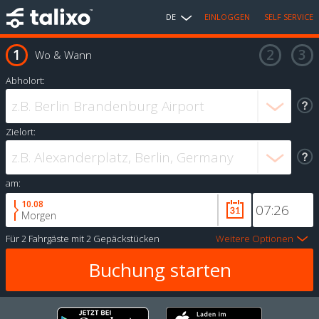
DE
EINLOGGEN
SELF SERVICE
Wo & Wann
Abholort:
Zielort:
am:
10.08
Morgen
Für
2 Fahrgäste
mit
2 Gepäckstücken
Weitere Optionen