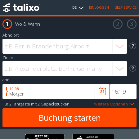
DE
EINLOGGEN
SELF SERVICE
Wo & Wann
Abholort:
Zielort:
am:
10.08
Morgen
Für
2 Fahrgäste
mit
2 Gepäckstücken
Weitere Optionen