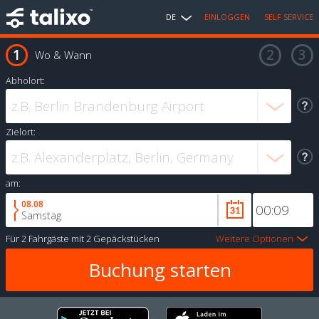
DE
EINLOGGEN
SELF SERVICE
Wo & Wann
Abholort:
Zielort:
am:
08.08
Samstag
Für
2 Fahrgäste
mit
2 Gepäckstücken
Weitere Optionen