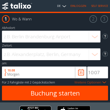
DE
EINLOGGEN
SELF SERVICE
Wo & Wann
Abholort:
Zielort:
am:
10.08
Morgen
Für
2 Fahrgäste
mit
2 Gepäckstücken
Weitere Optionen