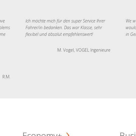
ave
Ich möchte mich für den super Service Ihrer
We we
oblems
Fahrer/in bedanken. Das war Klasse, sehr
would
 me
flexibel und absolut empfehlenswert!
in Ge
M. Vogel, VOGEL Ingenieure
R.M.
Economy+
Busi