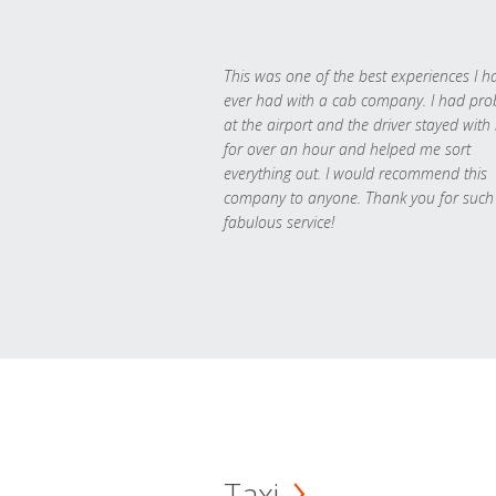
This was one of the best experiences I h
ever had with a cab company. I had pr
at the airport and the driver stayed with
for over an hour and helped me sort
everything out. I would recommend this
company to anyone. Thank you for such
fabulous service!
Taxi