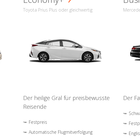
Toyota Prius Plus oder gleichwertig
Mercede
Der heilige Gral für preisbewusste
Der Fa
Reisende
Schwa
Festpreis
Festp
Automatische Flugmitverfolgung
Engli