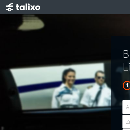
B
L
A
Z