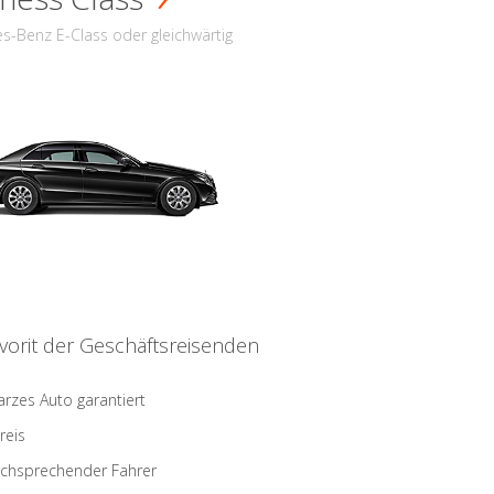
s-Benz E-Class oder gleichwärtig
vorit der Geschäftsreisenden
rzes Auto garantiert
reis
schsprechender Fahrer