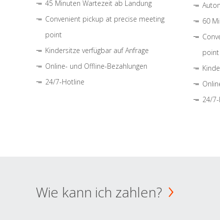
45 Minuten Wartezeit ab Landung
Autom
Convenient pickup at precise meeting
60 Mi
point
Conve
Kindersitze verfügbar auf Anfrage
point
Online- und Offline-Bezahlungen
Kinde
24/7-Hotline
Onlin
24/7-
Wie kann ich zahlen?