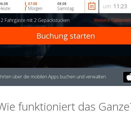
06.08
07.08
08.08
um
Heute
Morgen
Samstag
r
2 Fahrgäste
mit
2 Gepäckstücken
Weitere Optionen
hrten über die mobilen Apps buchen und verwalten.
Wie funktioniert das Ganze