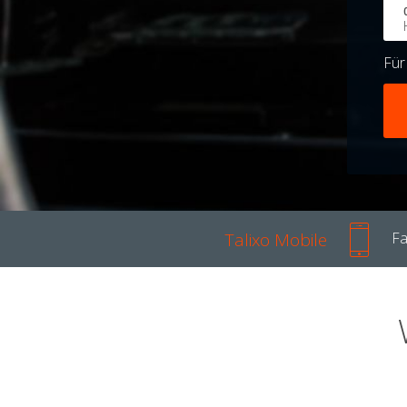
Fü
Talixo Mobile
Fa