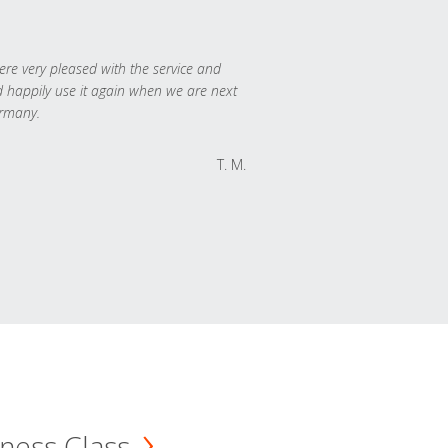
re very pleased with the service and
 happily use it again when we are next
rmany.
T. M.
ness Class