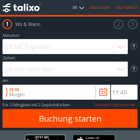
DE
EINLOGGEN
SELF SERVICE
Wo & Wann
Abholort:
Zielort:
am:
09.08
Morgen
Für
2 Fahrgäste
mit
2 Gepäckstücken
Weitere Optionen