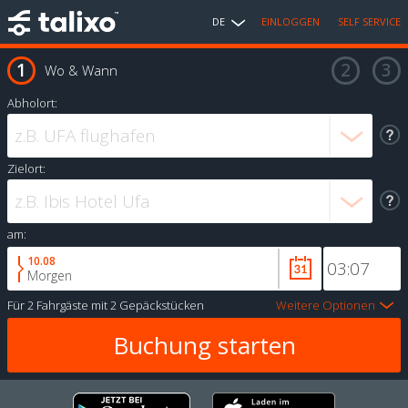
DE
EINLOGGEN
SELF SERVICE
Wo & Wann
Abholort:
Zielort:
am:
10.08
Morgen
Für
2 Fahrgäste
mit
2 Gepäckstücken
Weitere Optionen