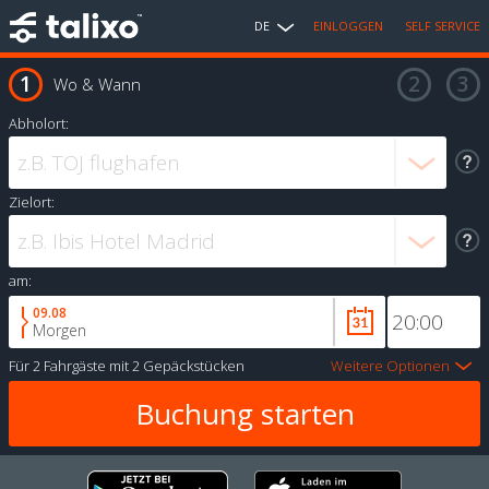
DE
EINLOGGEN
SELF SERVICE
Wo & Wann
Abholort:
Zielort:
am:
09.08
Morgen
Für
2 Fahrgäste
mit
2 Gepäckstücken
Weitere Optionen