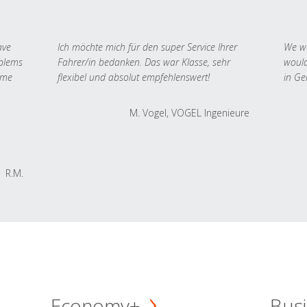
ave
Ich möchte mich für den super Service Ihrer
We we
oblems
Fahrer/in bedanken. Das war Klasse, sehr
would
 me
flexibel und absolut empfehlenswert!
in Ge
M. Vogel, VOGEL Ingenieure
R.M.
Economy+
Busi