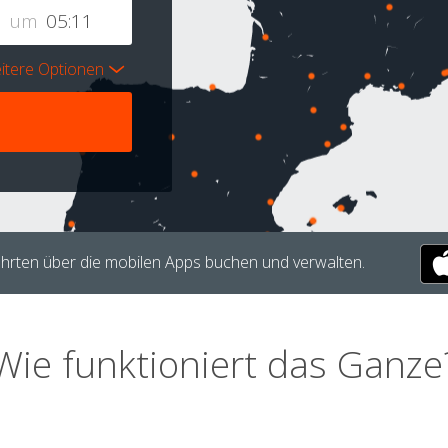
um
itere Optionen
hrten über die mobilen Apps buchen und verwalten.
Wie funktioniert das Ganze