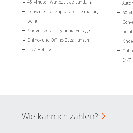
45 Minuten Wartezeit ab Landung
Autom
Convenient pickup at precise meeting
60 Mi
point
Conve
Kindersitze verfügbar auf Anfrage
point
Online- und Offline-Bezahlungen
Kinde
24/7-Hotline
Onlin
24/7-
Wie kann ich zahlen?