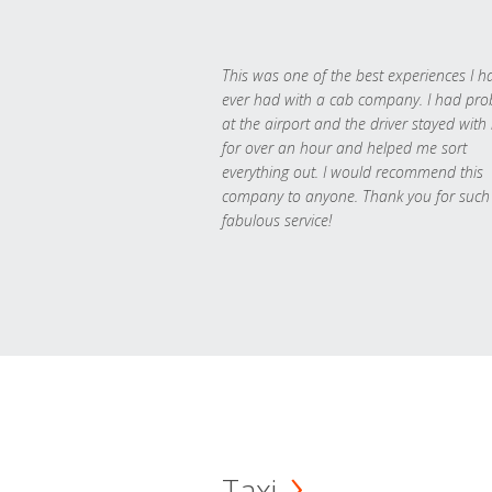
This was one of the best experiences I h
ever had with a cab company. I had pr
at the airport and the driver stayed with
for over an hour and helped me sort
everything out. I would recommend this
company to anyone. Thank you for such
fabulous service!
Taxi