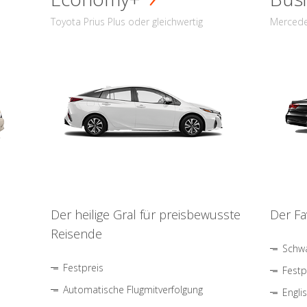
Toyota Prius Plus oder gleichwertig
Mercede
Der heilige Gral für preisbewusste
Der Fa
Reisende
Schwa
Festpreis
Festp
Automatische Flugmitverfolgung
Engli