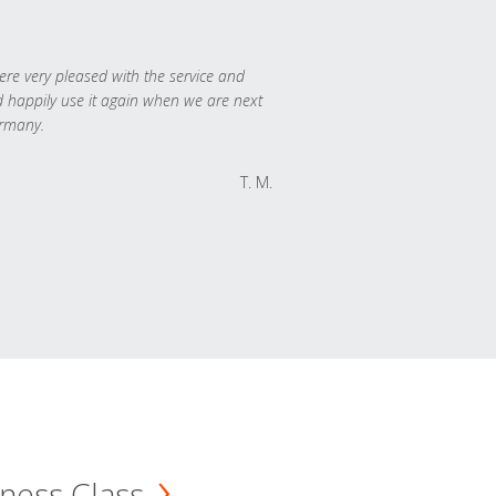
re very pleased with the service and
 happily use it again when we are next
rmany.
T. M.
ness Class