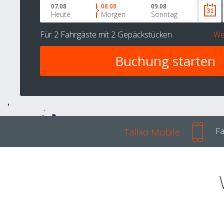
07.08
08.08
09.08
Heute
Morgen
Sonntag
Für
2 Fahrgäste
mit
2 Gepäckstücken
We
Talixo Mobile
Fa