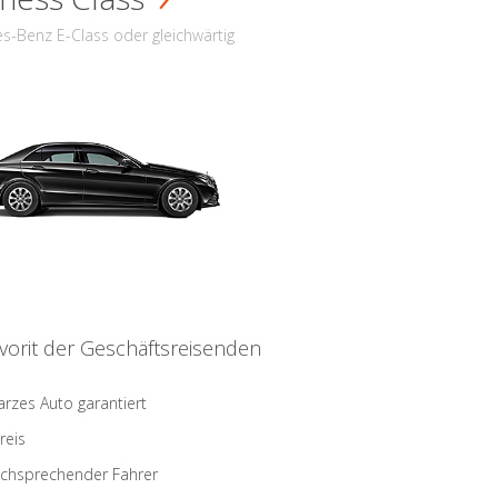
s-Benz E-Class oder gleichwärtig
vorit der Geschäftsreisenden
rzes Auto garantiert
reis
schsprechender Fahrer