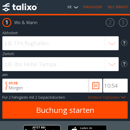
DE
EINLOGGEN
SELF SERVICE
Wo & Wann
Abholort:
Zielort:
am:
09.08
Morgen
Für
2 Fahrgäste
mit
2 Gepäckstücken
Weitere Optionen