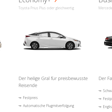
Toyota Prius Plus oder gleichwertig
Mercede
Der heilige Gral für preisbewusste
Der Fa
Reisende
Schwa
Festpreis
Festp
Automatische Flugmitverfolgung
Engli