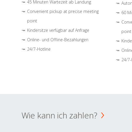
45 Minuten Wartezeit ab Landung
Autom
Convenient pickup at precise meeting
60 Mi
point
Conve
Kindersitze verfügbar auf Anfrage
point
Online- und Offline-Bezahlungen
Kinde
24/7-Hotline
Onlin
24/7-
Wie kann ich zahlen?