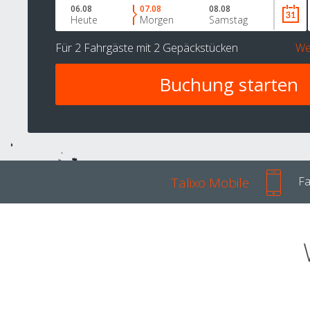
06.08
07.08
08.08
Heute
Morgen
Samstag
Für
2 Fahrgäste
mit
2 Gepäckstücken
We
Talixo Mobile
Fa