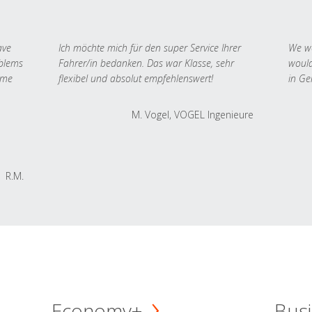
ave
Ich möchte mich für den super Service Ihrer
We we
oblems
Fahrer/in bedanken. Das war Klasse, sehr
would
 me
flexibel und absolut empfehlenswert!
in Ge
M. Vogel, VOGEL Ingenieure
R.M.
Economy+
Busi