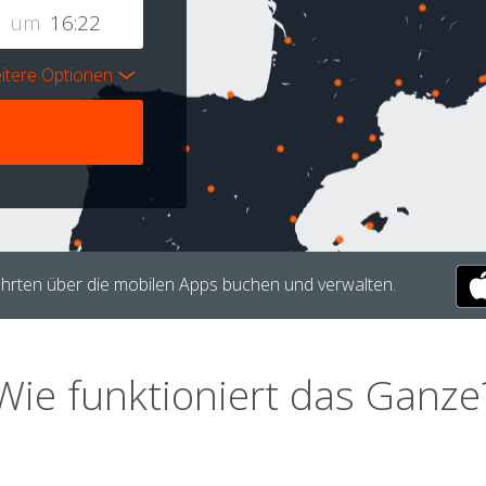
um
itere Optionen
hrten über die mobilen Apps buchen und verwalten.
Wie funktioniert das Ganze