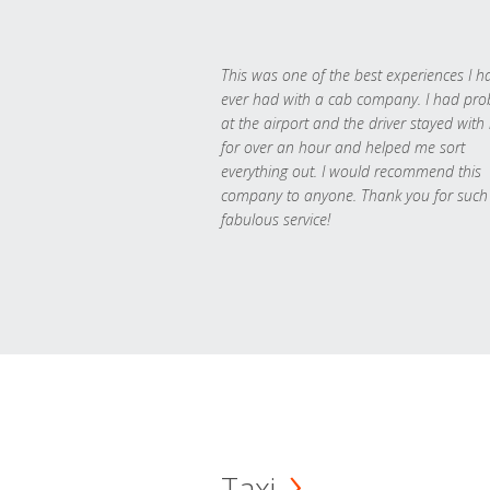
This was one of the best experiences I h
ever had with a cab company. I had pr
at the airport and the driver stayed with
for over an hour and helped me sort
everything out. I would recommend this
company to anyone. Thank you for such
fabulous service!
Taxi