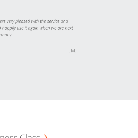
re very pleased with the service and
 happily use it again when we are next
rmany.
T. M.
ness Class