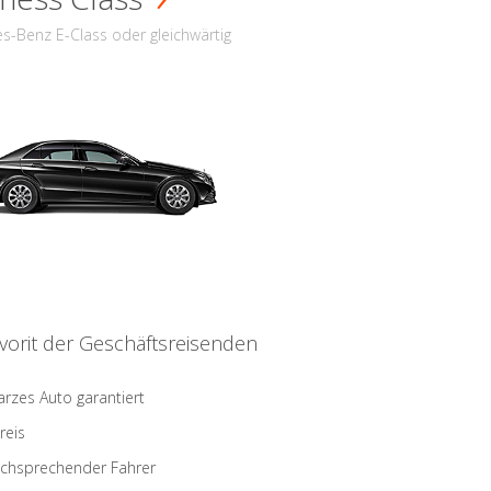
s-Benz E-Class oder gleichwärtig
vorit der Geschäftsreisenden
rzes Auto garantiert
reis
schsprechender Fahrer