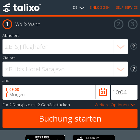
DE
EINLOGGEN
SELF SERVICE
Wo & Wann
Abholort:
Zielort:
am:
09.08
Morgen
Für
2 Fahrgäste
mit
2 Gepäckstücken
Weitere Optionen