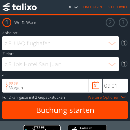
DE
EINLOGGEN
SELF SERVICE
Wo & Wann
Abholort:
Zielort:
am:
09.08
Morgen
Für
2 Fahrgäste
mit
2 Gepäckstücken
Weitere Optionen