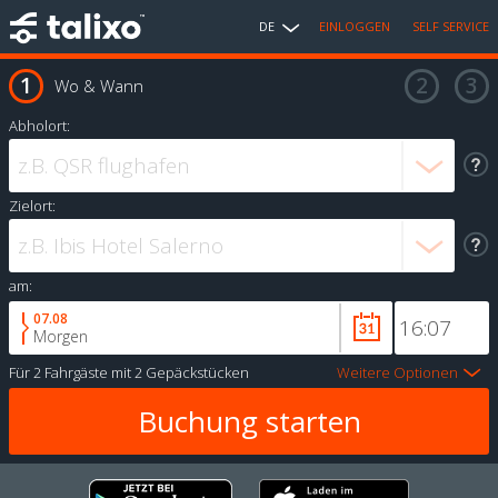
DE
EINLOGGEN
SELF SERVICE
Wo & Wann
Abholort:
Zielort:
am:
07.08
Morgen
Für
2 Fahrgäste
mit
2 Gepäckstücken
Weitere Optionen