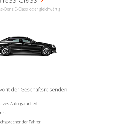
s-Benz E-Class oder gleichwärtig
vorit der Geschäftsreisenden
rzes Auto garantiert
reis
schsprechender Fahrer