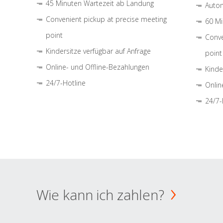
45 Minuten Wartezeit ab Landung
Autom
Convenient pickup at precise meeting
60 Mi
point
Conve
Kindersitze verfügbar auf Anfrage
point
Online- und Offline-Bezahlungen
Kinde
24/7-Hotline
Onlin
24/7-
Wie kann ich zahlen?