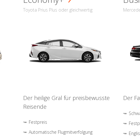
Toyota Prius Plus oder gleichwertig
Mercede
Der heilige Gral für preisbewusste
Der Fa
Reisende
Schwa
Festpreis
Festp
Automatische Flugmitverfolgung
Engli