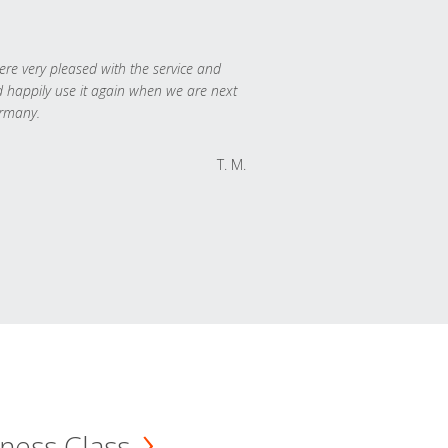
re very pleased with the service and
 happily use it again when we are next
rmany.
T. M.
ness Class