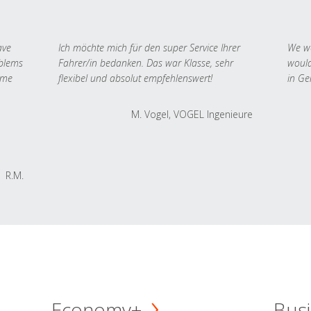
ave
Ich möchte mich für den super Service Ihrer
We we
oblems
Fahrer/in bedanken. Das war Klasse, sehr
would
 me
flexibel und absolut empfehlenswert!
in Ge
M. Vogel, VOGEL Ingenieure
R.M.
Economy+
Busi