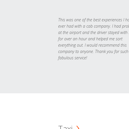
This was one of the best experiences I h
ever had with a cab company. I had pr
at the airport and the driver stayed with
for over an hour and helped me sort
everything out. I would recommend this
company to anyone. Thank you for such
fabulous service!
Taxi