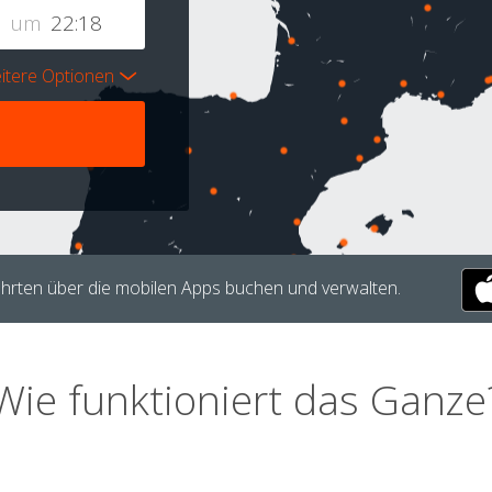
um
itere Optionen
hrten über die mobilen Apps buchen und verwalten.
Wie funktioniert das Ganze