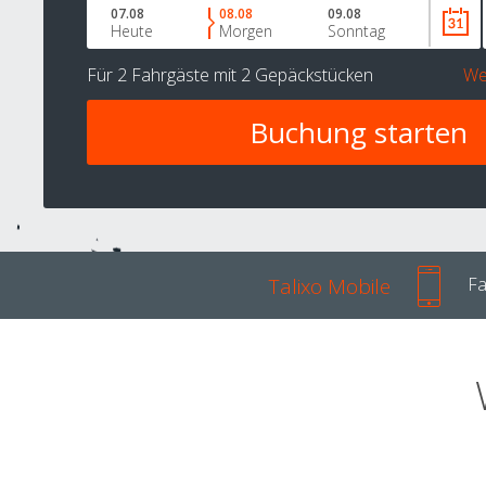
07.08
08.08
09.08
Heute
Morgen
Sonntag
Für
2 Fahrgäste
mit
2 Gepäckstücken
We
Talixo Mobile
Fa