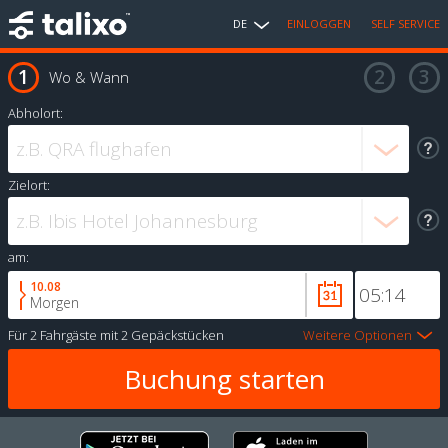
DE
EINLOGGEN
SELF SERVICE
Wo & Wann
Abholort:
Zielort:
am:
10.08
Morgen
Für
2 Fahrgäste
mit
2 Gepäckstücken
Weitere Optionen