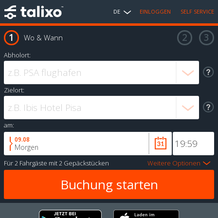
DE
EINLOGGEN
SELF SERVICE
Wo & Wann
Abholort:
Zielort:
am:
09.08
Morgen
Für
2 Fahrgäste
mit
2 Gepäckstücken
Weitere Optionen