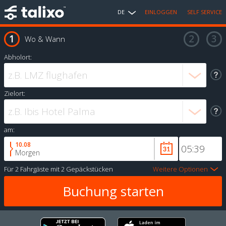
DE
EINLOGGEN
SELF SERVICE
Wo & Wann
Abholort:
Zielort:
am:
10.08
Morgen
Für
2 Fahrgäste
mit
2 Gepäckstücken
Weitere Optionen