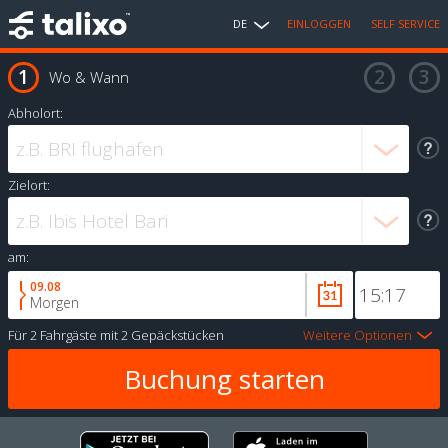
DE
EINLOGGEN
SELF SERVICE
Wo & Wann
Abholort:
Zielort:
am:
09.08
Morgen
Für
2 Fahrgäste
mit
2 Gepäckstücken
Weitere Optionen