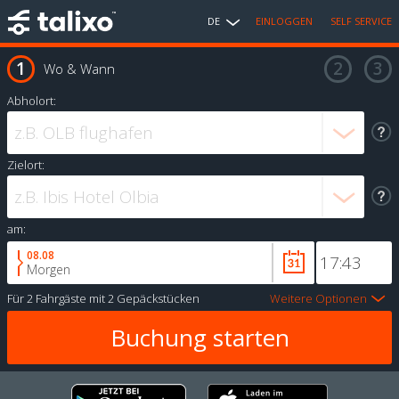
DE
EINLOGGEN
SELF SERVICE
Wo & Wann
Abholort:
Zielort:
am:
08.08
Morgen
Für
2 Fahrgäste
mit
2 Gepäckstücken
Weitere Optionen