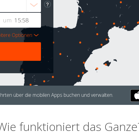
um
itere Optionen
hrten über die mobilen Apps buchen und verwalten.
Wie funktioniert das Ganze