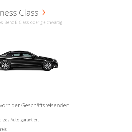
ness Class
s-Benz E-Class oder gleichwärtig
vorit der Geschäftsreisenden
rzes Auto garantiert
reis