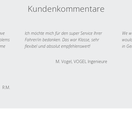
Kundenkommentare
ave
Ich möchte mich für den super Service Ihrer
We we
oblems
Fahrer/in bedanken. Das war Klasse, sehr
would
 me
flexibel und absolut empfehlenswert!
in Ge
M. Vogel, VOGEL Ingenieure
R.M.