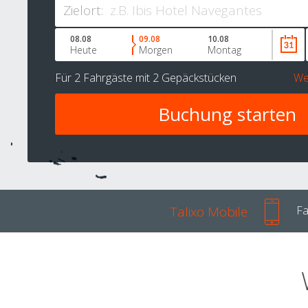
Zielort:
08.08
09.08
10.08
Heute
Morgen
Montag
Für
2 Fahrgäste
mit
2 Gepäckstücken
We
Talixo Mobile
Fa