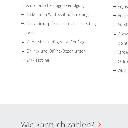
Automatische Flugmitverfolgung
Engli
45 Minuten Wartezeit ab Landung
Autom
Convenient pickup at precise meeting
60 Mi
point
Conve
Kindersitze verfügbar auf Anfrage
point
Online- und Offline-Bezahlungen
Kinde
24/7-Hotline
Onlin
24/7-
Wie kann ich zahlen?