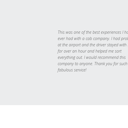
This was one of the best experiences I h
ever had with a cab company. I had pr
at the airport and the driver stayed with
for over an hour and helped me sort
everything out. I would recommend this
company to anyone. Thank you for such
fabulous service!