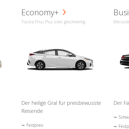
Economy+
Busi
Toyota Prius Plus oder gleichwertig
Mercede
Der heilige Gral für preisbewusste
Der Fa
Reisende
Schwa
Festpreis
Festp