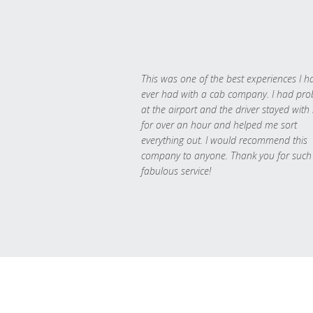
This was one of the best experiences I h
ever had with a cab company. I had pr
at the airport and the driver stayed with
for over an hour and helped me sort
everything out. I would recommend this
company to anyone. Thank you for such
fabulous service!