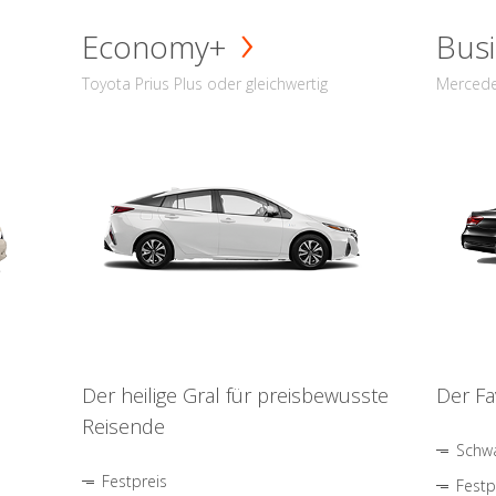
Economy+
Busi
Toyota Prius Plus oder gleichwertig
Mercede
Der heilige Gral für preisbewusste
Der Fa
Reisende
Schwa
Festpreis
Festp