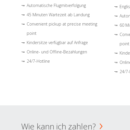
Automatische Flugmitverfolgung
Engli
45 Minuten Wartezeit ab Landung
Autom
Convenient pickup at precise meeting
60 Mi
point
Conve
Kindersitze verfügbar auf Anfrage
point
Online- und Offline-Bezahlungen
Kinde
24/7-Hotline
Onlin
24/7-
Wie kann ich zahlen?