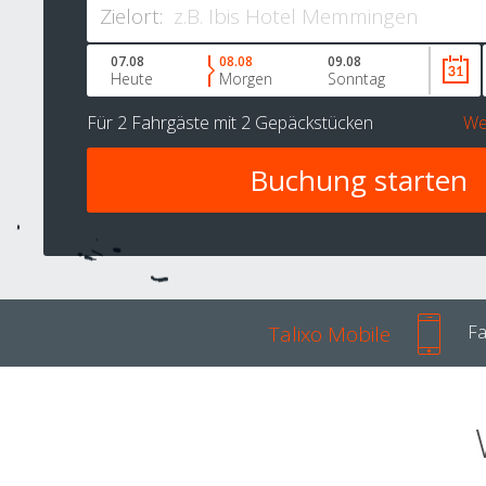
Zielort:
07.08
08.08
09.08
Heute
Morgen
Sonntag
Für
2 Fahrgäste
mit
2 Gepäckstücken
We
Talixo Mobile
Fa