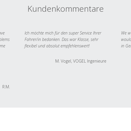
Kundenkommentare
ave
Ich möchte mich für den super Service Ihrer
We we
oblems
Fahrer/in bedanken. Das war Klasse, sehr
would
 me
flexibel und absolut empfehlenswert!
in Ge
M. Vogel, VOGEL Ingenieure
R.M.