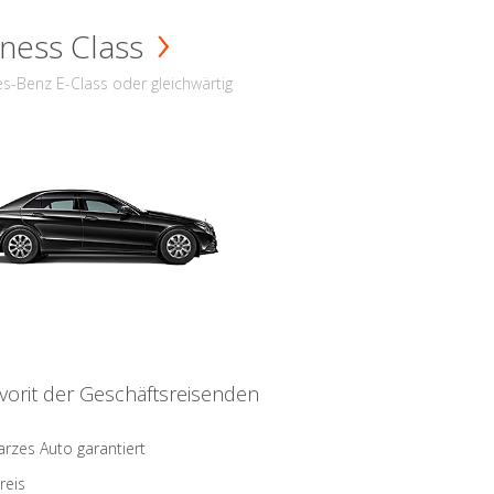
ness Class
s-Benz E-Class oder gleichwärtig
vorit der Geschäftsreisenden
rzes Auto garantiert
reis