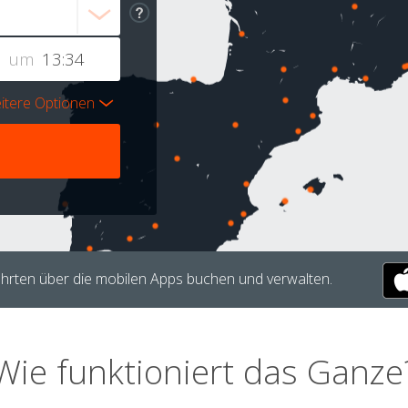
um
itere Optionen
hrten über die mobilen Apps buchen und verwalten.
Wie funktioniert das Ganze