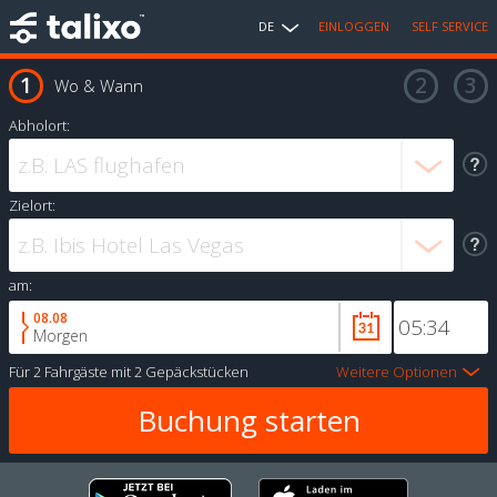
DE
EINLOGGEN
SELF SERVICE
Wo & Wann
Abholort:
Zielort:
am:
08.08
Morgen
Für
2 Fahrgäste
mit
2 Gepäckstücken
Weitere Optionen